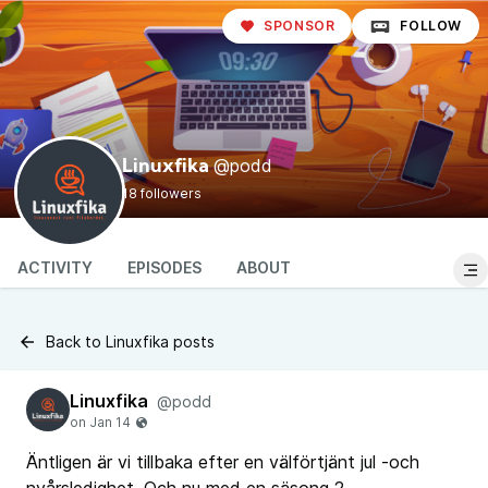
SPONSOR
FOLLOW
@podd
Linuxfika
18 followers
ACTIVITY
EPISODES
ABOUT
Back to Linuxfika posts
Linuxfika
@podd
Äntligen är vi tillbaka efter en välförtjänt jul -och