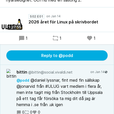
nyårsledighet. Och nu med en säsong 2.
S02:E01
2026 året för Linux på skrivbordet
1:27:55
1
1
1
Reply to @podd
bittin
@bittin@social.vivaldi.net
@daniel lyssnar, fint med fin sällskap
@podd
@jonarvid från #ULUG vart medlem i flera år,
men inte tagit mig från Stockholm till Uppsala
på ett tag får försöka ta mig dit då jag är
hemma i .se från .uk igen
0
0
0