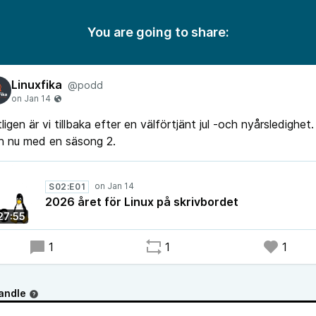
You are going to share:
Linuxfika
@podd
ligen är vi tillbaka efter en välförtjänt jul -och nyårsledighet.
h nu med en säsong 2.
S02:E01
2026 året för Linux på skrivbordet
27:55
1
1
1
andle