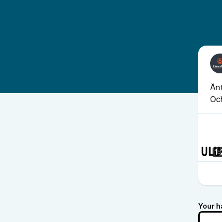
Änt
Oc
1:
Your h