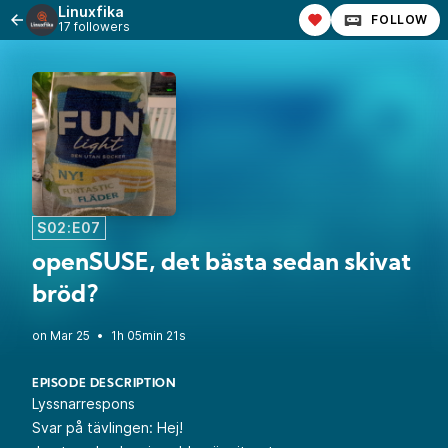
Linuxfika
FOLLOW
17 followers
S02:E07
openSUSE, det bästa sedan skivat
bröd?
•
1h 05min 21s
EPISODE DESCRIPTION
Lyssnarrespons
Svar på tävlingen: Hej!