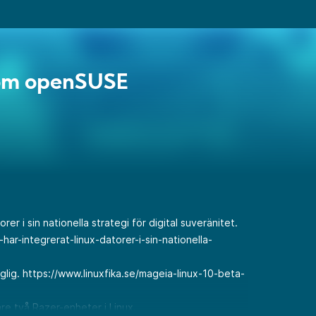
om openSUSE
rer i sin nationella strategi för digital suveränitet.
-har-integrerat-linux-datorer-i-sin-nationella-
glig.
https://www.linuxfika.se/mageia-linux-10-beta-
re två Razer-enheter i Linux.