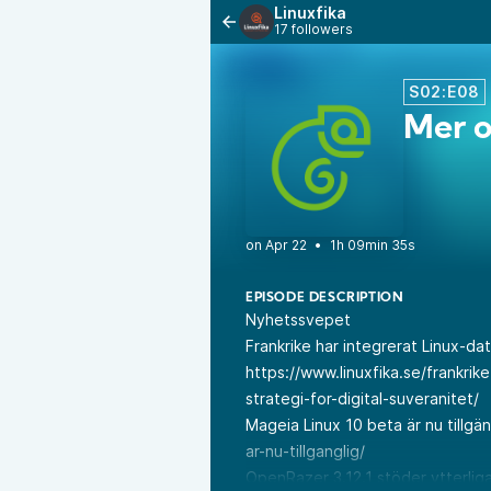
Linuxfika
17 followers
S02:E08
Mer 
•
1h 09min 35s
EPISODE DESCRIPTION
Nyhetssvepet
Frankrike har integrerat Linux-dato
https://www.linuxfika.se/frankrike
strategi-for-digital-suveranitet/
Mageia Linux 10 beta är nu tillgän
ar-nu-tillganglig/
OpenRazer 3.12.1 stöder ytterliga