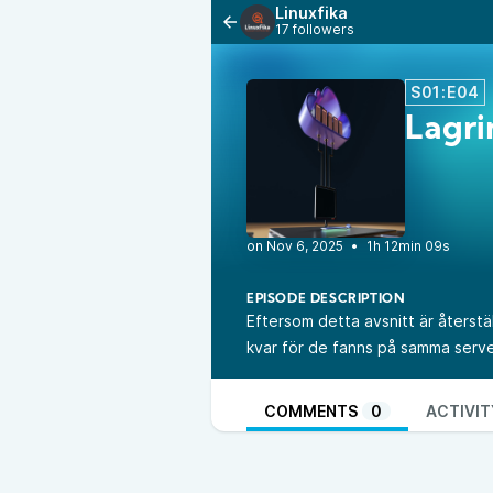
Linuxfika
17 followers
S01:E04
Lagri
•
1h 12min 09s
EPISODE DESCRIPTION
Eftersom detta avsnitt är återstä
kvar för de fanns på samma serve
COMMENTS
0
ACTIVIT