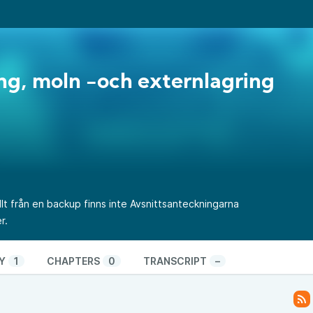
ng, moln -och externlagring
llt från en backup finns inte Avsnittsanteckningarna
r.
Y
1
CHAPTERS
0
TRANSCRIPT
–