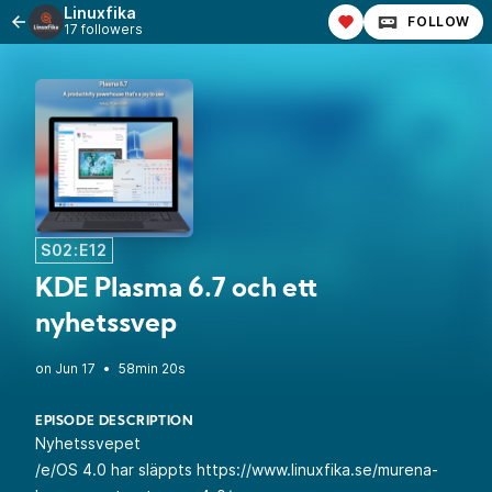
Linuxfika
FOLLOW
17 followers
S02:E12
KDE Plasma 6.7 och ett
nyhetssvep
•
58min 20s
EPISODE DESCRIPTION
Nyhetssvepet
/e/OS 4.0 har släppts
https://www.linuxfika.se/murena-