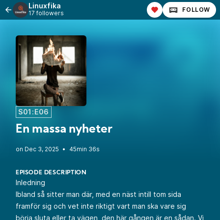
Linuxfika
FOLLOW
17 followers
S01:E06
En massa nyheter
•
45min 36s
EPISODE DESCRIPTION
Inledning
Ibland så sitter man där, med en näst intill tom sida
framför sig och vet inte riktigt vart man ska vare sig
börja sluta eller ta vägen, den här gången är en sådan. Vi