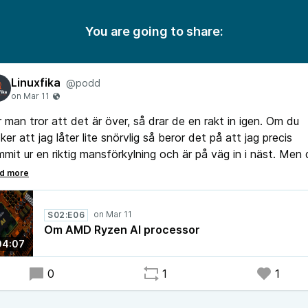
You are going to share:
Linuxfika
@podd
 man tror att det är över, så drar de en rakt in igen. Om du
ker att jag låter lite snörvlig så beror det på att jag precis
mit ur en riktig mansförkylning och är på väg in i näst. Men 
 inte spela någon roll idag för idag spelar vi ett nytt avsnitt
sett förkylning eller ej.
S02:E06
Om AMD Ryzen AI processor
04:07
0
1
1