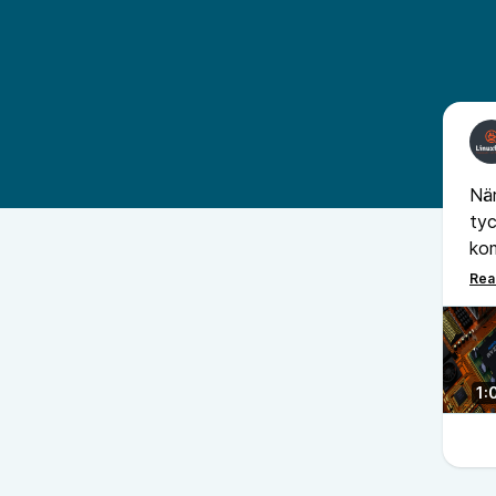
När
tyc
kom
ska
oav
1: