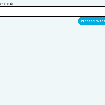
andle
Proceed to sh