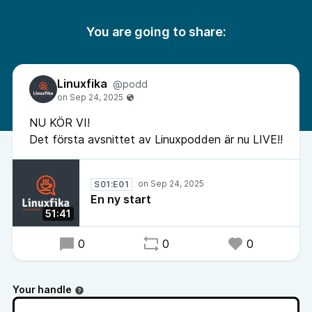
You are going to share:
Linuxfika
@podd
NU KÖR VI!
Det första avsnittet av Linuxpodden är nu LIVE!!
S01:E01
En ny start
51:41
0
0
0
Your handle