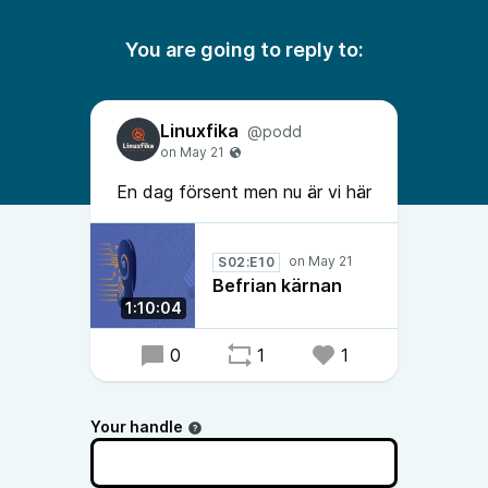
You are going to reply to:
Linuxfika
@podd
En dag försent men nu är vi här
S02:E10
Befrian kärnan
1:10:04
0
1
1
Your handle