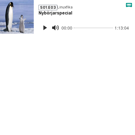
Linuxfika
S01:E03
Nybörjarspecial